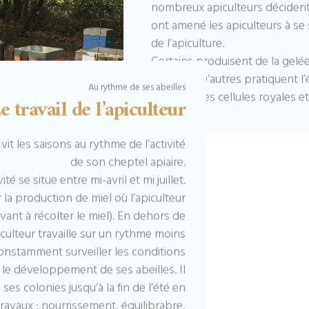
nombreux apiculteurs décident d
ont amené les apiculteurs à se
de l’apiculture.
Certains produisent de la gelée
propolis. D’autres pratiquent l
Au rythme de ses abeilles
essaims, des cellules royales et
e travail de l’apiculteur
 vit les saisons au rythme de l’activité
de son cheptel apiaire.
té se situe entre mi-avril et mi juillet.
a production de miel où l’apiculteur
ant à récolter le miel). En dehors de
piculteur travaille sur un rythme moins
onstamment surveiller les conditions
t le développement de ses abeilles. Il
ses colonies jusqu’à la fin de l’été en
travaux : nourrissement, équilibrabre,