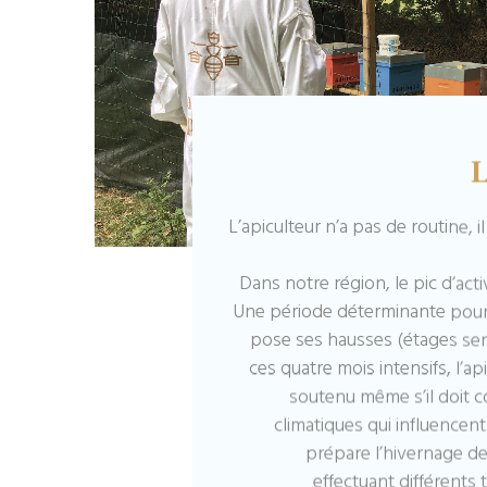
L
L’apiculteur n’a pas de routine, il
Dans notre région, le pic d’activi
Une période déterminante pour l
pose ses hausses (étages serv
ces quatre mois intensifs, l’a
soutenu même s’il doit c
climatiques qui influencen
prépare l’hivernage de 
effectuant différents 