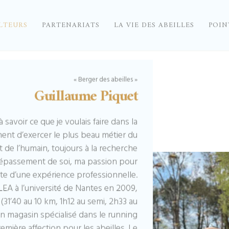
LTEURS
PARTENARIATS
LA VIE DES ABEILLES
POIN
« Berger des abeilles »
Guillaume Piquet
à savoir ce que je voulais faire dans la
timent d’exercer le plus beau métier du
 de l’humain, toujours à la recherche
 dépassement de soi, ma passion pour
uite d’une expérience professionnelle.
 LEA à l’université de Nantes en 2009,
(31’40 au 10 km, 1h12 au semi, 2h33 au
 un magasin spécialisé dans le running
emière affection pour les abeilles. Le