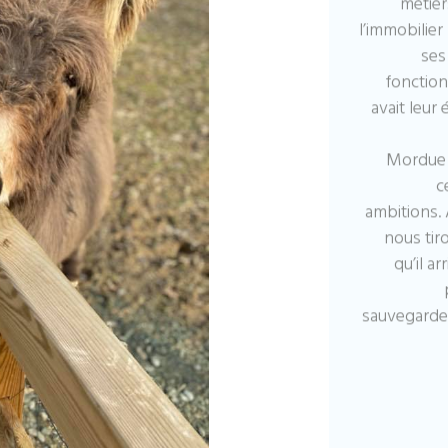
métier
l’immobilie
ses
fonction
avait leur
Mordue 
c
ambitions.
nous tir
qu’il a
sauvegarde 