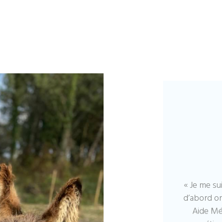
« Je me s
d’abord or
Aide Mé